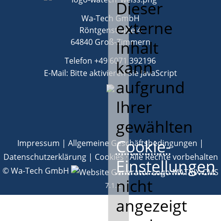
Dieser
Wa-Tech GmbH
externe
Röntgenstraße 4
64840 Groß-Zimmern
Inhalt
Telefon
+49 6071 392196
kann
E-Mail:
Bitte aktivieren Sie JavaScript
aufgrund
Ihrer
gewählten
Cookie-
Impressum
|
Allgemeine Geschäftsbedingungen
|
Datenschutzerklärung
|
Cookies
· Alle Rechte vorbehalten
Einstellungen
© Wa-Tech GmbH
nicht
7.1.2
angezeigt