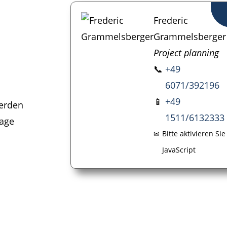
Frederic
Grammelsberger
Project planning
📞
+49
6071/392196
📱
+49
werden
1511/6132333
lage
✉
Bitte aktivieren Sie
JavaScript