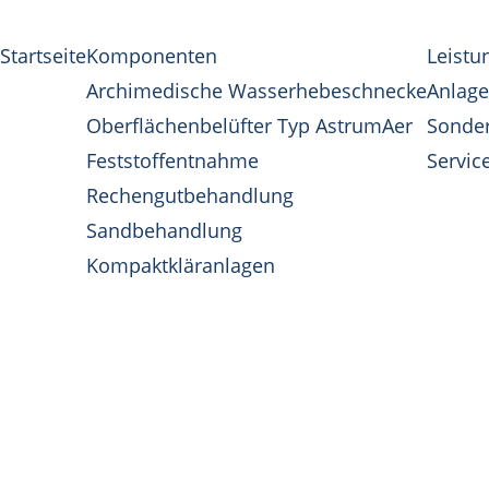
Startseite
Komponenten
Leistu
Archimedische Wasserhebeschnecke
Anlag
Oberflächenbelüfter Typ AstrumAer
Sonde
Feststoffentnahme
Service
Rechengutbehandlung
Sandbehandlung
Kompaktkläranlagen