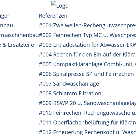
ngen
Referenzen
enbau
#001 Zweiwellen-Rechengutwaschpre
rmaschinenbau
#002 Feinrechen Typ MC u. Waschpre
 & Ersatzteile
#003 Entladestation für Abwasser-LK
#004 Rechen für den Einlauf der Klär
#005 Kompaktkläranlage Combi-unit, 
#006 Spiralpresse SP und Feinrechen
#007 Sandwaschanlage
#008 Schlamm Filtration
#009 BSWP 20 u. Sandwaschanlagelag
#010 Feinrechen, Rechengutwäsche u. 
#011 Oberflächenbelüftung für Kläran
#012 Erneuerung Rechenkopf u. Was