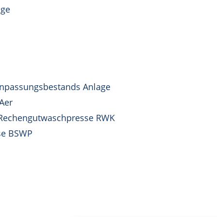
age
Anpassungsbestands Anlage
Aer
-Rechengutwaschpresse RWK
se BSWP